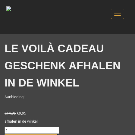
Toggle
navigation
LE VOILÀ CADEAU
GESCHENK AFHALEN
IN DE WINKEL
Aanbieding!
Oorspronkelijke
Huidige
€
14,95
€
9,95
prijs
prijs
afhalen in de winkel
was:
is:
€14,95.
€9,95.
Le
Voilà