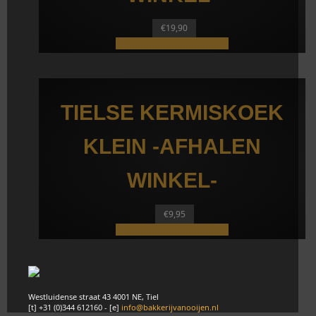
€
19,90
Toevoegen aan winkelwagen
TIELSE KERMISKOEK
KLEIN -AFHALEN
WINKEL-
€
9,95
Toevoegen aan winkelwagen
Westluidense straat 43 4001 NE, Tiel
[t] +31 (0)344 612160 - [e]
info@bakkerijvanooijen.nl